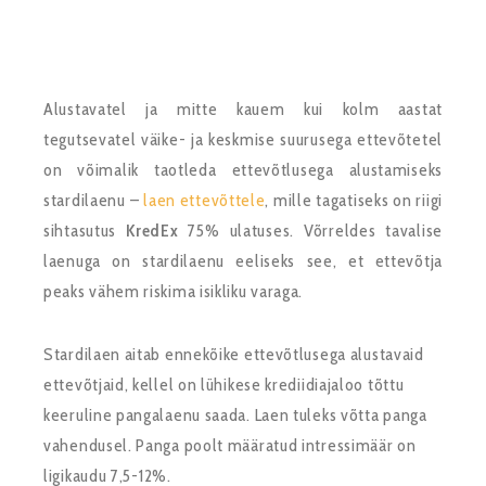
Alustavatel ja mitte kauem kui kolm aastat
tegutsevatel väike- ja keskmise suurusega ettevõtetel
on võimalik taotleda ettevõtlusega alustamiseks
stardilaenu –
laen ettevõttele
, mille tagatiseks on riigi
sihtasutus
KredEx
75% ulatuses. Võrreldes tavalise
laenuga on stardilaenu eeliseks see, et ettevõtja
peaks vähem riskima isikliku varaga.
Stardilaen aitab ennekõike ettevõtlusega alustavaid
ettevõtjaid, kellel on lühikese krediidiajaloo tõttu
keeruline pangalaenu saada. Laen tuleks võtta panga
vahendusel. Panga poolt määratud intressimäär on
ligikaudu 7,5-12%.